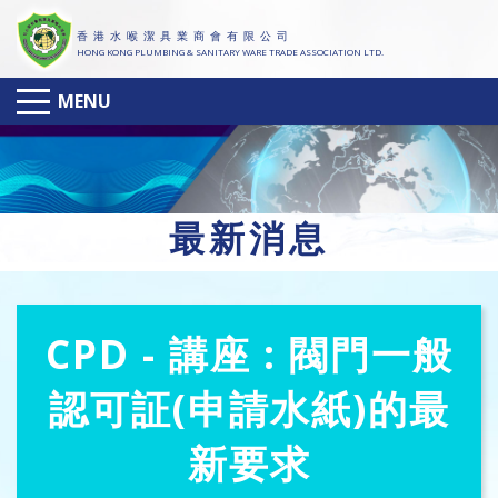
香 港 水 喉 潔 具 業 商 會 有 限 公 司
HONG KONG PLUMBING & SANITARY WARE TRADE ASSOCIATION LTD.
MENU
最
新消息
CPD - 講座 : 閥門一般
認可証(申請水紙)的最
新要求