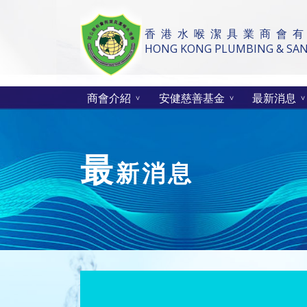
香 港 水 喉 潔 具 業 商 會 有
HONG KONG PLUMBING & SANI
商會介紹
安健慈善基金
最新消息
最
新消息