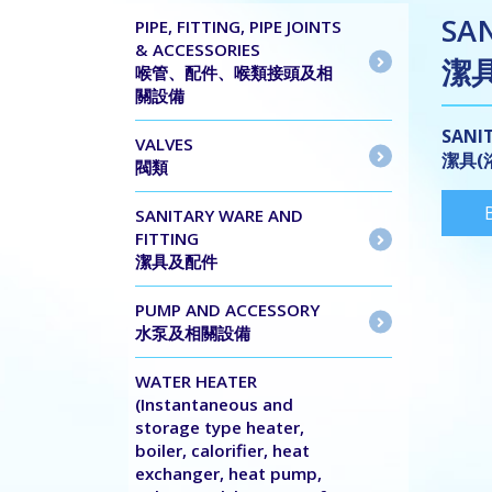
SA
PIPE, FITTING, PIPE JOINTS
& ACCESSORIES
潔
喉管、配件、喉類接頭及相
關設備
SANIT
VALVES
潔具(
閥類
SANITARY WARE AND
FITTING
潔具及配件
PUMP AND ACCESSORY
水泵及相關設備
WATER HEATER
(Instantaneous and
storage type heater,
boiler, calorifier, heat
exchanger, heat pump,