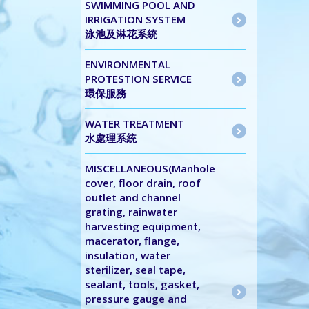
SWIMMING POOL AND
IRRIGATION SYSTEM
泳池及淋花系統
ENVIRONMENTAL
PROTESTION SERVICE
環保服務
WATER TREATMENT
水處理系統
MISCELLANEOUS(Manhole
cover, floor drain, roof
outlet and channel
grating, rainwater
harvesting equipment,
macerator, flange,
insulation, water
sterilizer, seal tape,
sealant, tools, gasket,
pressure gauge and