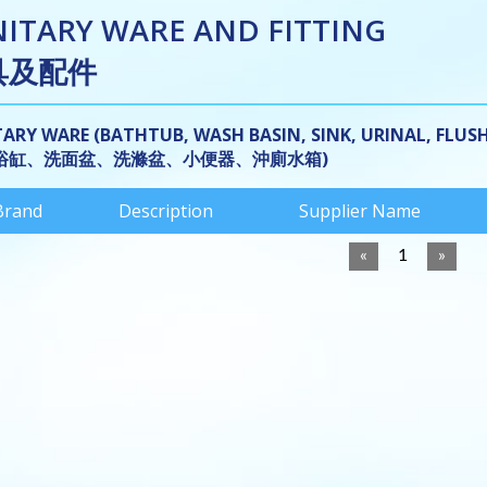
NITARY WARE AND FITTING
具及配件
ARY WARE (BATHTUB, WASH BASIN, SINK, URINAL, FLUSH
浴缸、洗面盆、洗滌盆、小便器、沖廁水箱)
Brand
Description
Supplier Name
«
1
»