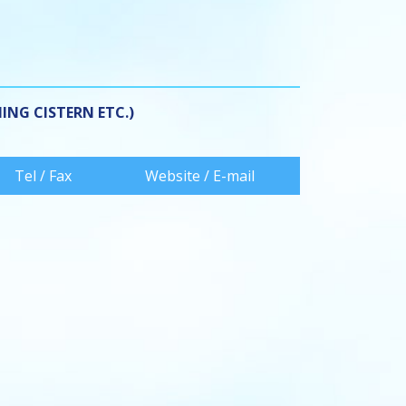
ING CISTERN ETC.)
Tel / Fax
Website / E-mail