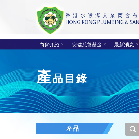
香 港 水 喉 潔 具 業 商 會 有
HONG KONG PLUMBING & SANI
商會介紹
安健慈善基金
最新消息
產
品目錄
產品