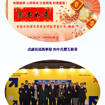
項創新措施。
本會將積極配合政府完善水務規管，
協助提升市民生活質素。
戍歲祝福萬事順 狗年兆豐五穀香
如未及購買閱讀之會員，可登入以下
連結內閱覽:
2025年4月29日-經濟日報
章(第A15頁)