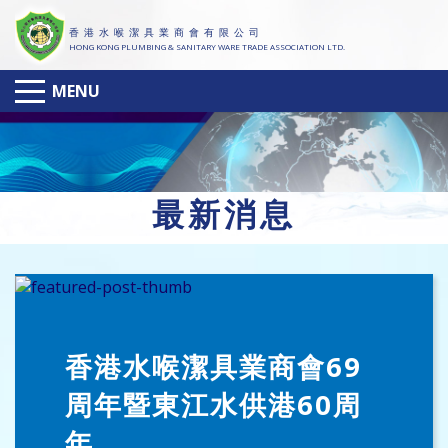
香 港 水 喉 潔 具 業 商 會 有 限 公 司
HONG KONG PLUMBING & SANITARY WARE TRADE ASSOCIATION LTD.
MENU
最
新消息
香港水喉潔具業商會69
周年暨東江水供港60周
年