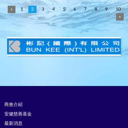
«
1
2
3
4
5
6
7
8
9
10
»
商會介紹
安健慈善基金
最新消息