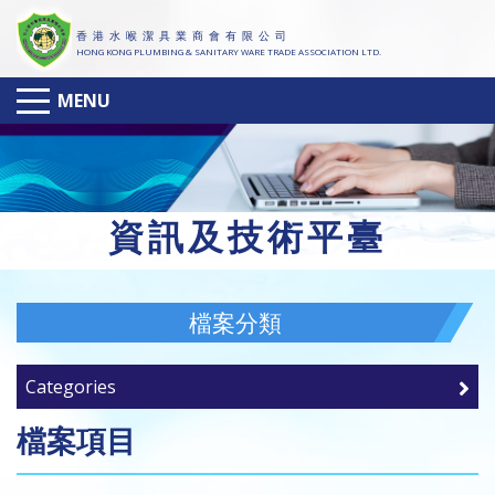
香 港 水 喉 潔 具 業 商 會 有 限 公 司
HONG KONG PLUMBING & SANITARY WARE TRADE ASSOCIATION LTD.
MENU
資
訊及技術平臺
檔案分類
Categories
檔案項目