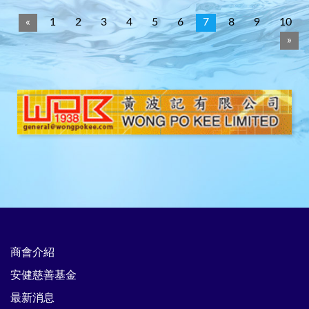
«
1
2
3
4
5
6
7
8
9
10
»
商會介紹
安健慈善基金
最新消息