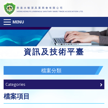
香 港 水 喉 潔 具 業 商 會 有 限 公 司
HONG KONG PLUMBING & SANITARY WARE TRADE ASSOCIATION LTD.
MENU
資
訊及技術平臺
檔案分類
Categories
檔案項目