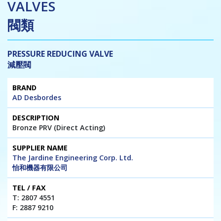
VALVES
閥類
PRESSURE REDUCING VALVE
減壓閥
Brand
Description
Supplier
Tel
Website
AD Desbordes
Name
/
/ E-mail
Fax
Bronze PRV (Direct Acting)
The Jardine Engineering Corp. Ltd.
怡和機器有限公司
T: 2807 4551
F: 2887 9210