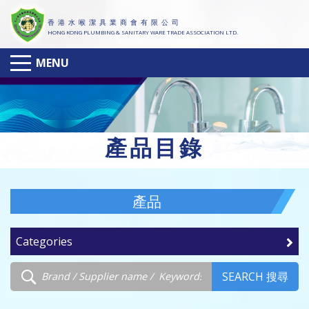
香 港 水 喉 潔 具 業 商 會 有 限 公 司
HONG KONG PLUMBING & SANITARY WARE TRADE ASSOCIATION LTD.
MENU
產
品目錄
產品
Categories
SEARCH 搜尋