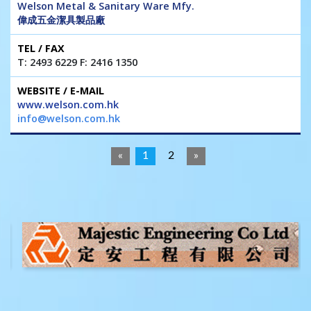
Welson Metal & Sanitary Ware Mfy.
偉成五金潔具製品廠
T: 2493 6229 F: 2416 1350
www.welson.com.hk
info@welson.com.hk
«
1
2
»