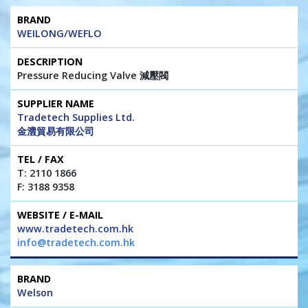
WEILONG/WEFLO
Pressure Reducing Valve 減壓閥
Tradetech Supplies Ltd.
金澧貿易有限公司
T: 2110 1866
F: 3188 9358
www.tradetech.com.hk
info@tradetech.com.hk
Welson