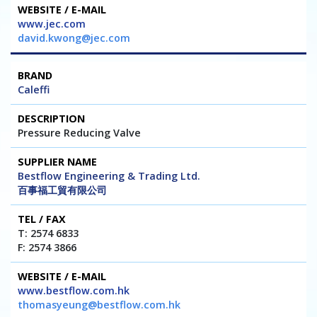
www.jec.com
david.kwong@jec.com
Caleffi
Pressure Reducing Valve
Bestflow Engineering & Trading Ltd.
百事福工貿有限公司
T: 2574 6833
F: 2574 3866
www.bestflow.com.hk
thomasyeung@bestflow.com.hk