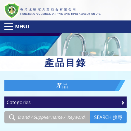
香 港 水 喉 潔 具 業 商 會 有 限 公 司
HONG KONG PLUMBING & SANITARY WARE TRADE ASSOCIATION LTD.
MENU
產
品目錄
產品
Categories
SEARCH 搜尋