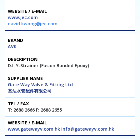
www.jec.com
david.kwong@jec.com
AVK
D.I. Y-Strainer (Fusion Bonded Epoxy)
Gate Way Valve & Fitting Ltd
基法水管配件有限公司
T: 2688 2666 F: 2688 2655
www.gatewayv.com.hk info@gatewayv.com.hk