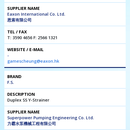
Eaxon International Co. Ltd.
恩索有限公司
T: 3590 4656 F: 2566 1321
-
gamescheung@eaxon.hk
F.S.
Duplex SS Y-Strainer
Superpower Pumping Engineering Co. Ltd.
力霸水泵機械工程有限公司