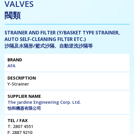
VALVES
閥類
STRAINER AND FILTER (Y/BASKET TYPE STRAINER,
AUTO SELF-CLEANING FILTER ETC.)
沙隔及水隔形/籃式沙隔、自動逆洗沙隔等
Brand
Description
Supplier
Tel
Website
AFA
Name
/
/ E-mail
Fax
Y-Strainer
The Jardine Engineering Corp. Ltd.
怡和機器有限公司
T: 2807 4551
F: 2887 9210