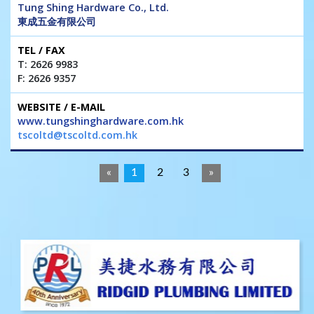
Tung Shing Hardware Co., Ltd.
東成五金有限公司
T: 2626 9983
F: 2626 9357
www.tungshinghardware.com.hk
tscoltd@tscoltd.com.hk
«
1
2
3
»