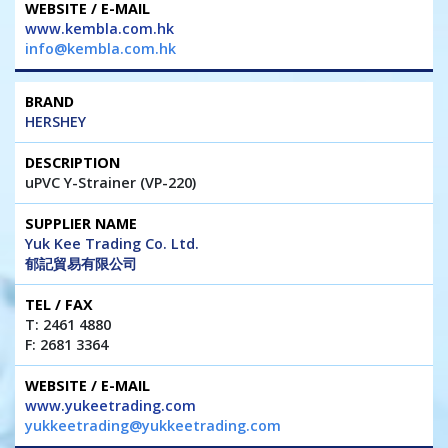
www.kembla.com.hk
info@kembla.com.hk
HERSHEY
uPVC Y-Strainer (VP-220)
Yuk Kee Trading Co. Ltd.
郁記貿易有限公司
T: 2461 4880
F: 2681 3364
www.yukeetrading.com
yukkeetrading@yukkeetrading.com