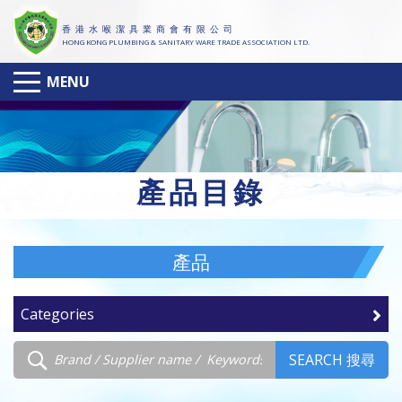
香 港 水 喉 潔 具 業 商 會 有 限 公 司
HONG KONG PLUMBING & SANITARY WARE TRADE ASSOCIATION LTD.
MENU
產
品目錄
產品
Categories
SEARCH 搜尋