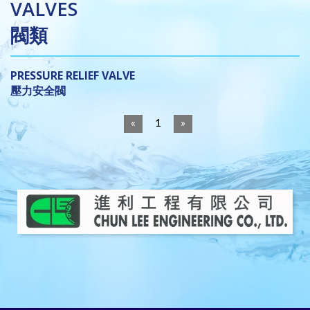
VALVES
閥類
PRESSURE RELIEF VALVE
壓力安全閥
Brand
Description
Supplier
Tel
Website
«
1
»
Name
/
/ E-mail
Fax