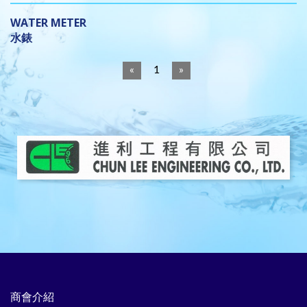
WATER METER
水錶
Brand
Description
Supplier
Tel
Website
«
1
»
Name
/
/ E-mail
Fax
商會介紹