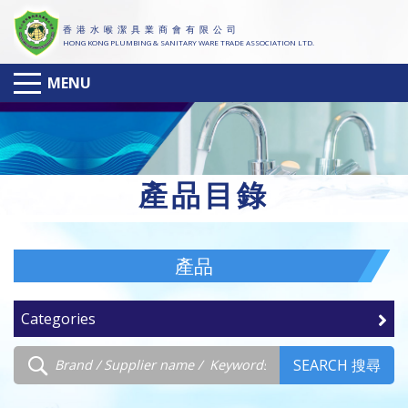
香 港 水 喉 潔 具 業 商 會 有 限 公 司
HONG KONG PLUMBING & SANITARY WARE TRADE ASSOCIATION LTD.
MENU
產
品目錄
產品
Categories
SEARCH 搜尋