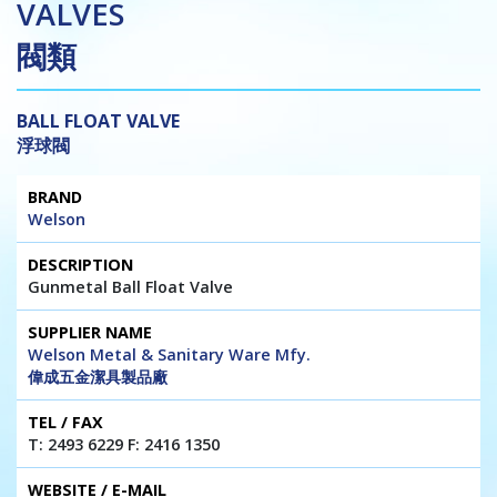
VALVES
閥類
BALL FLOAT VALVE
浮球閥
Brand
Description
Supplier
Tel
Website
Welson
Name
/
/ E-mail
Fax
Gunmetal Ball Float Valve
Welson Metal & Sanitary Ware Mfy.
偉成五金潔具製品廠
T: 2493 6229 F: 2416 1350