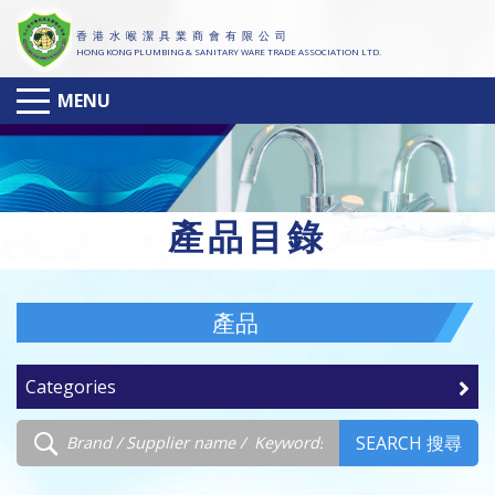
香 港 水 喉 潔 具 業 商 會 有 限 公 司
HONG KONG PLUMBING & SANITARY WARE TRADE ASSOCIATION LTD.
MENU
產
品目錄
產品
Categories
SEARCH 搜尋