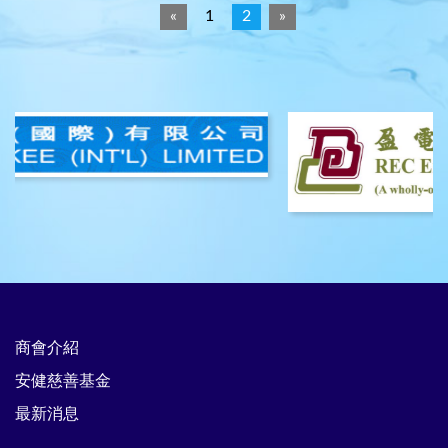
«
1
2
»
商會介紹
安健慈善基金
最新消息