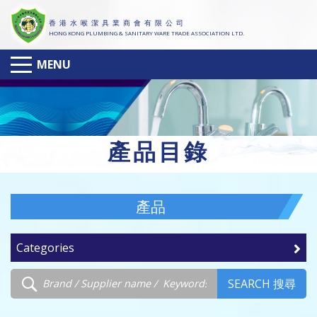
香 港 水 喉 潔 具 業 商 會 有 限 公 司
HONG KONG PLUMBING & SANITARY WARE TRADE ASSOCIATION LTD.
MENU
產
品目錄
產品
Categories
SEARCH 搜尋