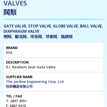
VALVES
閥類
GATE VALVE, STOP VALVE, GLOBE VALVE, BALL VALVE,
DIAPHRAGM VALVE
閘閥、斷流閥、球形閥、球塞閥、隔膜閥
Brand
Description
Supplier
Tel
Website
AFA
Name
/
/ E-mail
Fax
D.I. Resilient Seat Gate Valve
The Jardine Engineering Corp. Ltd.
怡和機器有限公司
T: 2807 4551
F: 2887 9210