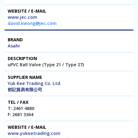
www.jec.com
david.kwong@jec.com
Asahi
uPVC Ball Valve (Type 21 / Type 27)
Yuk Kee Trading Co. Ltd.
郁記貿易有限公司
T: 2461 4880
F: 2681 3364
www.yukeetrading.com