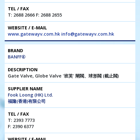
T: 2688 2666 F: 2688 2655
www.gatewayv.com.hk info@gatewayv.com.hk
BANFF®
Gate Valve, Globe Valve '班芙' 閘閥、球形閥 (截止閥)
Fook Loong (HK) Ltd.
福隆(香港)有限公司
T: 2393 7773
F: 2390 6377