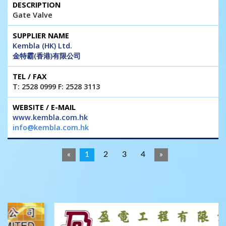
Gate Valve
Kembla (HK) Ltd.
金特霸(香港)有限公司
T: 2528 0999 F: 2528 3113
www.kembla.com.hk
info@kembla.com.hk
«
1
2
3
4
»