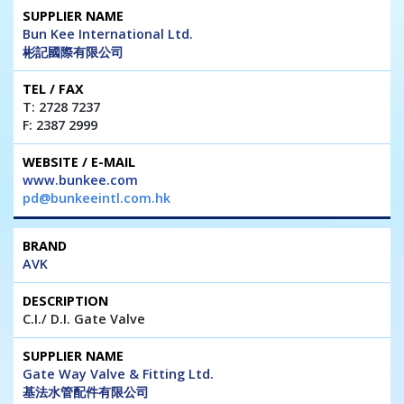
Bun Kee International Ltd.
彬記國際有限公司
T: 2728 7237
F: 2387 2999
www.bunkee.com
pd@bunkeeintl.com.hk
AVK
C.I./ D.I. Gate Valve
Gate Way Valve & Fitting Ltd.
基法水管配件有限公司