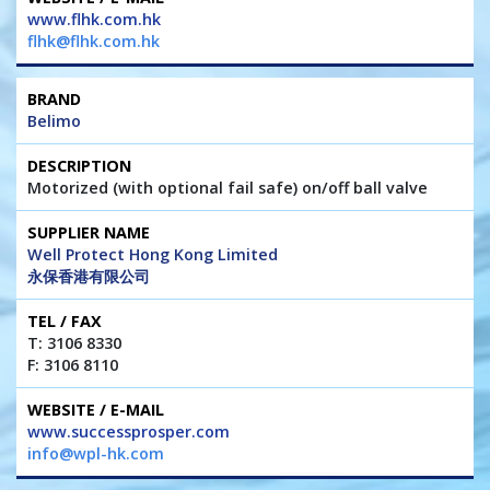
www.flhk.com.hk
flhk@flhk.com.hk
Belimo
Motorized (with optional fail safe) on/off ball valve
Well Protect Hong Kong Limited
永保香港有限公司
T: 3106 8330
F: 3106 8110
www.successprosper.com
info@wpl-hk.com