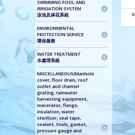
SWIMMING POOL AND
IRRIGATION SYSTEM
M
泳池及淋花系統
ENVIRONMENTAL
PROTESTION SERVICE
環保服務
WATER TREATMENT
水處理系統
MISCELLANEOUS(Manhole
cover, floor drain, roof
outlet and channel
grating, rainwater
harvesting equipment,
macerator, flange,
insulation, water
sterilizer, seal tape,
sealant, tools, gasket,
pressure gauge and