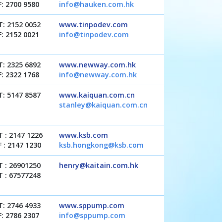
F: 2700 9580
info@hauken.com.hk
T: 2152 0052
www.tinpodev.com
F: 2152 0021
info@tinpodev.com
T: 2325 6892
www.newway.com.hk
F: 2322 1768
info@newway.com.hk
T: 5147 8587
www.kaiquan.com.cn
stanley@kaiquan.com.cn
T : 2147 1226
www.ksb.com
F : 2147 1230
ksb.hongkong@ksb.com
T : 26901250
henry@kaitain.com.hk
T : 67577248
T: 2746 4933
www.sppump.com
F: 2786 2307
info@sppump.com