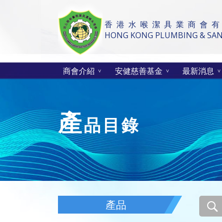
香 港 水 喉 潔 具 業 商 會 有
HONG KONG PLUMBING & SANI
商會介紹
安健慈善基金
最新消息
產
品目錄
產品