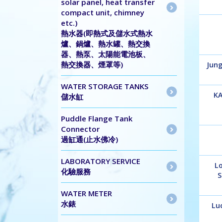
solar panel, heat transfer
compact unit, chimney
etc.)
熱水器(即熱式及儲水式熱水
爐、鍋爐、熱水罐、熱交換
器、熱泵、太陽能電池板、
熱交換器、煙罩等)
Jun
WATER STORAGE TANKS
K
儲水缸
Puddle Flange Tank
Connector
過缸通(止水佛冷)
LABORATORY SERVICE
L
化驗服務
S
WATER METER
水錶
Lu