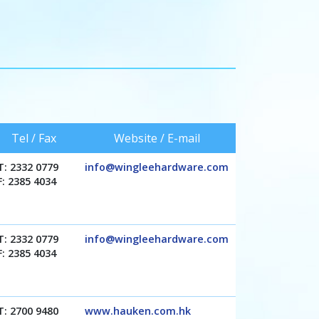
Tel / Fax
Website / E-mail
T: 2332 0779
info@wingleehardware.com
F: 2385 4034
T: 2332 0779
info@wingleehardware.com
F: 2385 4034
T: 2700 9480
www.hauken.com.hk