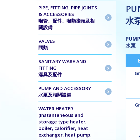
PU
PIPE, FITTING, PIPE JOINTS
& ACCESSORIES
水
喉管、配件、喉類接頭及相
關設備
PUM
VALVES
水泵
閥類
SANITARY WARE AND
FITTING
Gr
潔具及配件
PUMP AND ACCESSORY
水泵及相關設備
Gr
WATER HEATER
(Instantaneous and
storage type heater,
boiler, calorifier, heat
exchanger, heat pump,