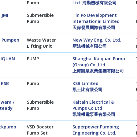
Pump
Ltd. 海勤機械有限公司
JMI
Submersible
Tin Po Development
Pump
International Limited
天保發展國際有限公司
g Pumpen
Waste Water
New Way Eng. Co. Ltd.
Lifting Unit
新法機械有限公司
AIQUAN
PUMP
Shanghai Kaiquan Pump
(Group) Co.,Ltd.
上海凱泉泵業集團有限公司
KSB
Pump
KSB Limited
凱士比有限公司
owara /
Submersible
Kaitain Electrical &
teady
Pump
Pumps Co Ltd
凱達機電泵業有限公司
ckpump
VSD Booster
Superpower Pumping
Pump Set
Engineering Co. Ltd.