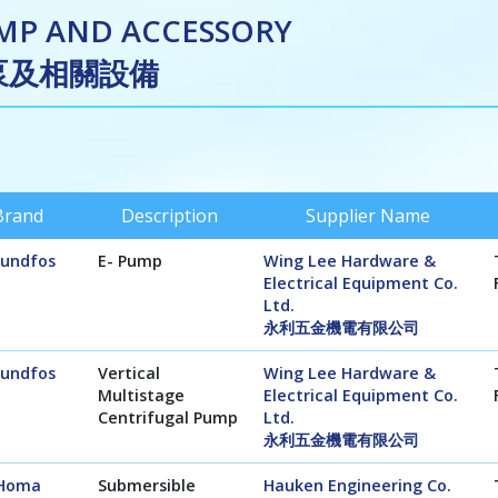
MP AND ACCESSORY
泵及相關設備
P
Brand
Description
Supplier Name
undfos
E- Pump
Wing Lee Hardware &
Electrical Equipment Co.
Ltd.
永利五金機電有限公司
undfos
Vertical
Wing Lee Hardware &
Multistage
Electrical Equipment Co.
Centrifugal Pump
Ltd.
永利五金機電有限公司
Homa
Submersible
Hauken Engineering Co.